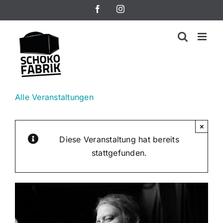
Zum
Facebook
Instagram
Inhalt
springen
Alle Veranstaltungen
×
Diese Veranstaltung hat bereits
stattgefunden.