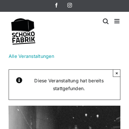
Zum
Facebook
Instagram
Inhalt
springen
Alle Veranstaltungen
×
Diese Veranstaltung hat bereits
stattgefunden.