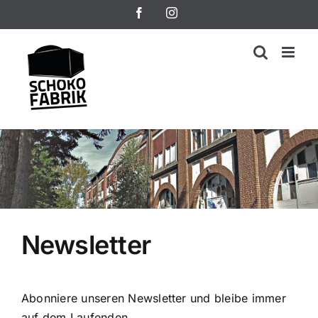
Zum
Facebook
Instagram
Inhalt
springen
Newsletter
Abonniere unseren Newsletter und bleibe immer
auf dem Laufenden.