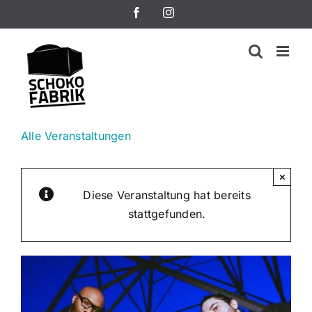
Zum
Facebook
Instagram
Inhalt
springen
Alle Veranstaltungen
×
Diese Veranstaltung hat bereits
stattgefunden.